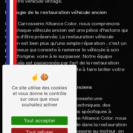
de votre véhicule vintage.
La Magie de la restauration véhicule ancien
Chez Carrosserie Alliance Color, nous comprenons
que chaque véhicule ancien est une pièce d'histoire qui
mérite d'être préservée. La restauration véhicule
ancien est bien plus qu'une simple réparation ; c'est un
processus qui consiste à ramener le véhicule à son
état d'origine, voire à le surpasser. Notre équipe
dévouée est passionnée par l'art de la restauration
des véhicules anciens et est prête à faire briller votre
trésor automobile.
Ce site utilise des cookies
Expertise dans les Véhicules Anciens
et vous donne le contrôle
sur ceux que vous
Restaurer un véhicule ancien nécessite une
souhaitez activer
connaissance approfondie des techniques, des
matériaux et des caractéristiques spécifiques à
chaque modèle. Chez Carrosserie Alliance Color, nous
Tout accepter
avons acquis une expertise solide dans la restauration
Tout refuser
de véhicules anciens. De la carrosserie au moteur, en