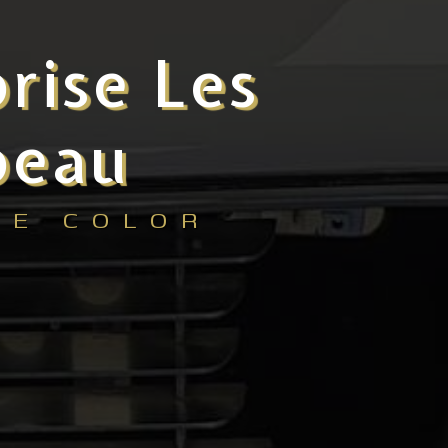
rise Les
beau
CE COLOR