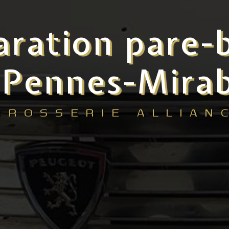
aration pare-b
Pennes-Mira
RROSSERIE ALLIAN