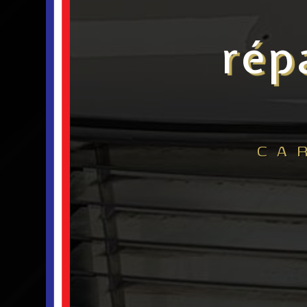
rép
CA