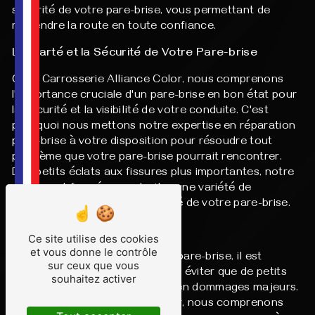
sécurité de votre pare-brise, vous permettant de
reprendre la route en toute confiance.
La Clarté et la Sécurité de Votre Pare-brise
Chez Carrosserie Alliance Color, nous comprenons
l'importance cruciale d'un pare-brise en bon état pour
la sécurité et la visibilité de votre conduite. C'est
pourquoi nous mettons notre expertise en réparation
pare-brise à votre disposition pour résoudre tout
problème que votre pare-brise pourrait rencontrer.
Des petits éclats aux fissures plus importantes, notre
équipe est formée pour traiter une variété de
situations et restaurer l'intégrité de votre pare-brise.
Réparation Rapide et Efficace
Ce site utilise des cookies
et vous donne le contrôle
Lorsqu'il s'agit de la réparation pare-brise, il est
sur ceux que vous
essentiel d'agir rapidement pour éviter que de petits
souhaitez activer
problèmes ne se transforment en dommages majeurs.
Chez Carrosserie Alliance Color, nous comprenons