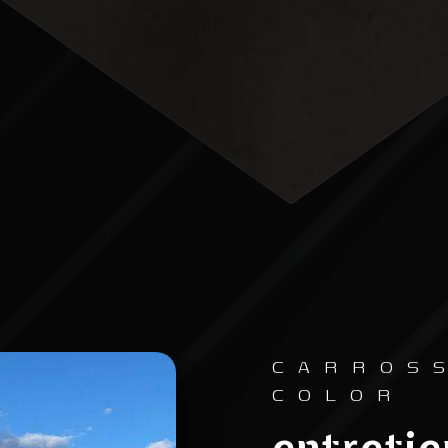
CARROS
COLOR
entretie