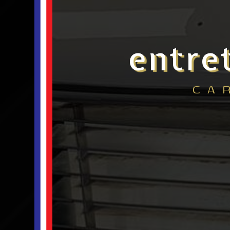
entre
CA