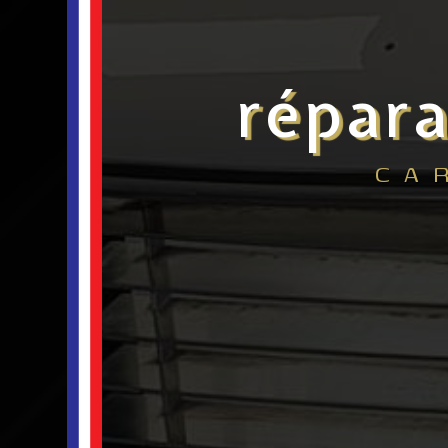
répara
CA